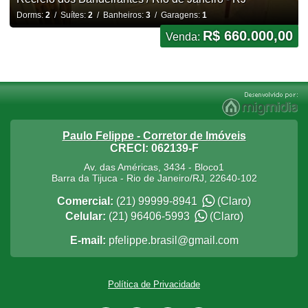
Dorms:
2
/ Suítes:
2
/ Banheiros:
3
/ Garagens:
1
R$ 660.000,00
Venda:
Paulo Felippe - Corretor de Imóveis
CRECI: 062139-F
Av. das Américas, 3434 - Bloco1
Barra da Tijuca
-
Rio de Janeiro
/
RJ
,
22640-102
Comercial:
(21) 99999-8941
(Claro)
Celular:
(21) 96406-5993
(Claro)
E-mail:
pfelippe.brasil@gmail.com
Política de Privacidade