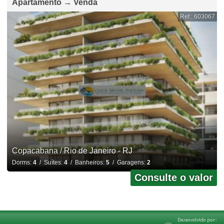
Apartamento → Venda
Ref.: 603067
Copacabana / Rio de Janeiro - RJ
Dorms:
4
/ Suítes:
4
/ Banheiros:
5
/ Garagens:
2
Consulte o valor