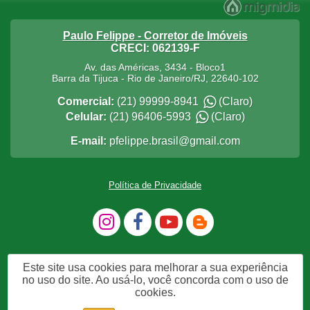
Paulo Felippe - Corretor de Imóveis
CRECI: 062139-F
Av. das Américas, 3434 - Bloco1
Barra da Tijuca
-
Rio de Janeiro
/
RJ
,
22640-102
Comercial:
(21) 99999-8941
(Claro)
Celular:
(21) 96406-5993
(Claro)
E-mail:
pfelippe.brasil@gmail.com
Política de Privacidade
Este site usa cookies para melhorar a sua experiência
no uso do site. Ao usá-lo, você concorda com o uso de
cookies.